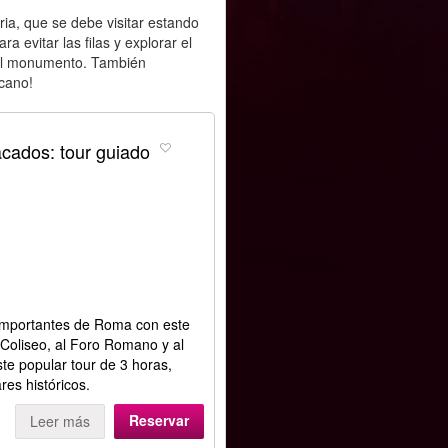
oria, que se debe visitar estando
 evitar las filas y explorar el
del monumento. También
cano!
cados: tour guiado
importantes de Roma con este
 Coliseo, al Foro Romano y al
ste popular tour de 3 horas,
res históricos.
Reservar
Leer más