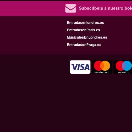
Subscribete a nuestro bole
Entradasenlondres.es
EntradasenParis.es
MusicalesEnLondres.es
EntradasenPraga.es