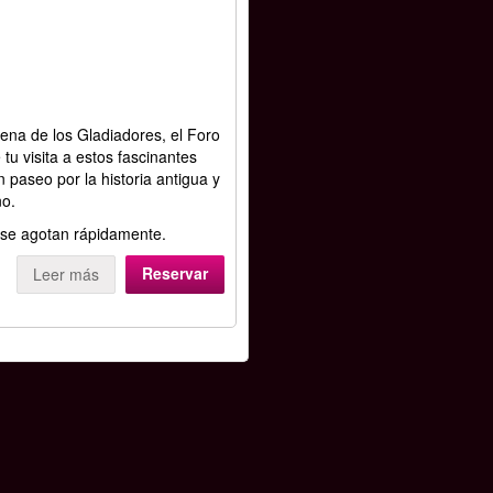
rena de los Gladiadores, el Foro
u visita a estos fascinantes
 paseo por la historia antigua y
no.
 se agotan rápidamente.
Reservar
Leer más