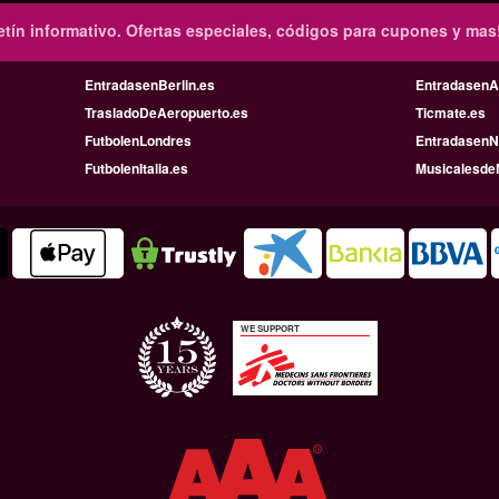
tín informativo.
Ofertas especiales, códigos para cupones y mas
EntradasenBerlin.es
Entradasen
TrasladoDeAeropuerto.es
Ticmate.es
FutbolenLondres
EntradasenN
FutbolenItalia.es
Musicalesde
WE SUPPORT