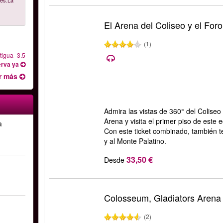
les.La
El Arena del Coliseo y el Fo
(1)
igua -3.5
rva ya
r más
Admira las vistas de 360° del Coliseo
Arena y visita el primer piso de este
a
Con este ticket combinado, también 
y al Monte Palatino.
33,50 €
Desde
Colosseum, Gladiators Aren
(2)