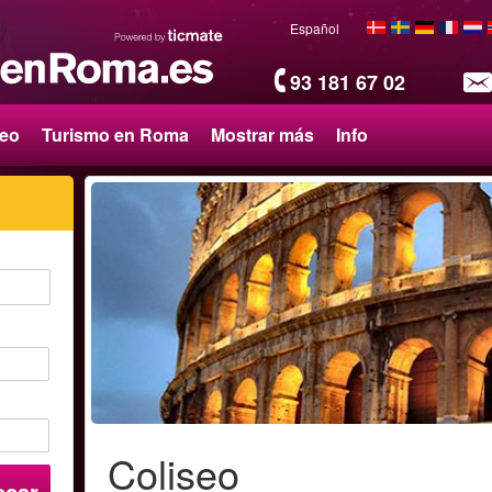
Español
93 181 67 02
seo
Turismo en Roma
Mostrar más
Info
Coliseo
scar