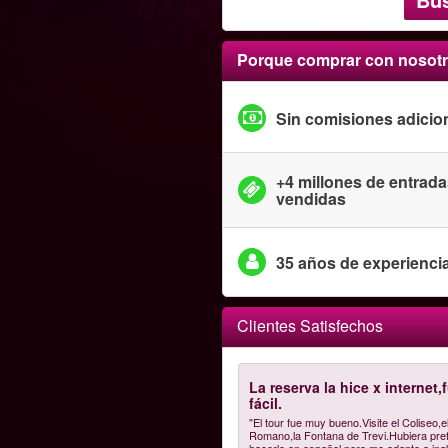
Porque comprar con nosot
Sin comisiones adicio
+4 millones de entrad
vendidas
35 años de experienci
Clientes Satisfechos
La reserva la hice x internet,
fácil.
"El tour fue muy bueno.Visite el Coliseo,e
Romano,la Fontana de Trevi.Hubiera pref