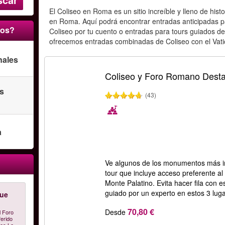
El Coliseo en Roma es un sitio increíble y lleno de hist
en Roma. Aquí podrá encontrar entradas anticipadas para
ros?
Coliseo por tu cuento o entradas para tours guiados 
ofrecemos entradas combinadas de Coliseo con el Vati
nales
Coliseo y Foro Romano Desta
as
(43)
a
Ve algunos de los monumentos más 
tour que incluye acceso preferente al
Monte Palatino. Evita hacer fila con e
guiado por un experto en estos 3 luga
fue
70,80 €
Desde
l Foro
erido