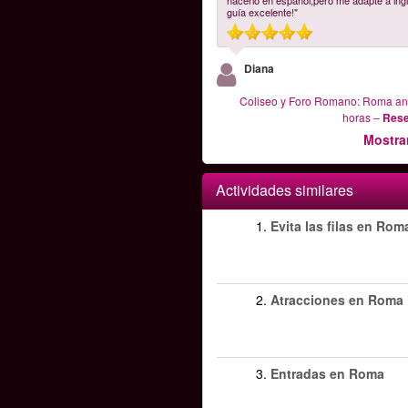
hacerlo en español,pero me adapte a ing
guía excelente!"
Diana
Coliseo y Foro Romano: Roma ant
horas
–
Rese
Mostra
Actividades similares
1.
Evita las filas en Rom
2.
Atracciones en Roma
3.
Entradas en Roma