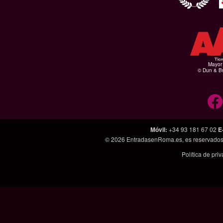
Mayor 
© Dun & Br
Móvil
:
+34 93 181 67 02
E
© 2026
EntradasenRoma.es
, es reservado
Política de pri