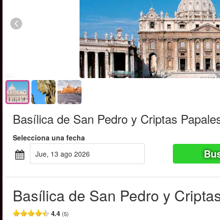
Basílica de San Pedro y Criptas Papale
Selecciona una fecha
Bus
jue, 13 ago 2026
Basílica de San Pedro y Cripta
4.4
(5)