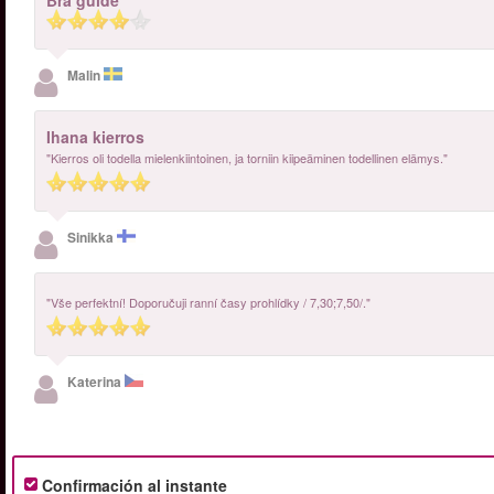
Bra guide
Malin
Ihana kierros
"Kierros oli todella mielenkiintoinen, ja torniin kiipeäminen todellinen elämys."
Sinikka
"Vše perfektní! Doporučuji ranní časy prohlídky / 7,30;7,50/."
Katerina
Confirmación al instante