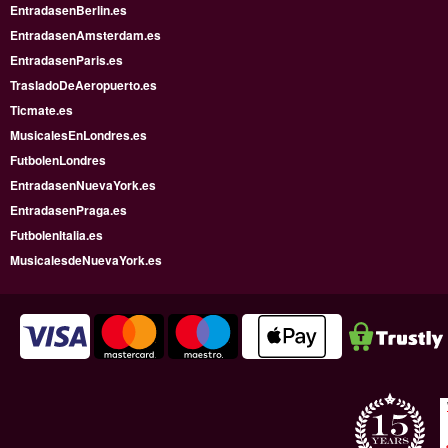
EntradasenBerlin.es
EntradasenAmsterdam.es
EntradasenParis.es
TrasladoDeAeropuerto.es
Ticmate.es
MusicalesEnLondres.es
FutbolenLondres
EntradasenNuevaYork.es
EntradasenPraga.es
FutbolenItalia.es
MusicalesdeNuevaYork.es