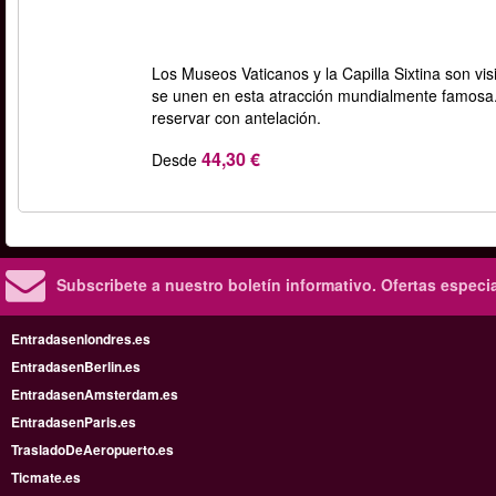
Los Museos Vaticanos y la Capilla Sixtina son vis
se unen en esta atracción mundialmente famosa.
reservar con antelación.
44,30 €
Desde
Subscribete a nuestro boletín informativo.
Ofertas especi
Entradasenlondres.es
EntradasenBerlin.es
EntradasenAmsterdam.es
EntradasenParis.es
TrasladoDeAeropuerto.es
Ticmate.es