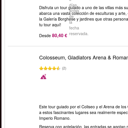
días
Disfruta un tour guiado a uno de las villas más 
antes
abarca una vasta colección de esculturas y arte
de
la Galería Borghese y jardines que otras perso
la
tu tour aquí!
fecha
reservada.
80,40 €
Desde
Colosseum, Gladiators Arena & Roma
(2)
Este tour guiado por el Coliseo y el Arena de los
a estos fascinantes lugares sea realmente especi
Imperio Romano.
Reserva con antelación, las entradas se agotan 