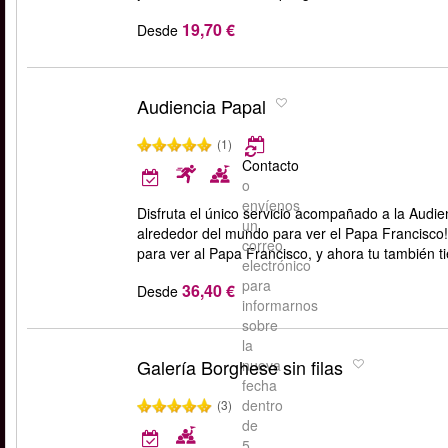
19,70 €
Desde
Audiencia Papal
(1)
Contacto
o
envíenos
Disfruta el único servicio acompañado a la Audi
un
alrededor del mundo para ver el Papa Francisco!
correo
para ver al Papa Francisco, y ahora tu también ti
electrónico
para
36,40 €
Desde
informarnos
sobre
la
Galería Borghese sin filas
nueva
fecha
dentro
(3)
de
5