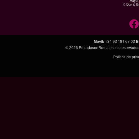
Mayor 
© Dun & Br
Móvil
:
+34 93 181 67 02
E
© 2026
EntradasenRoma.es
, es reservado
Política de pri