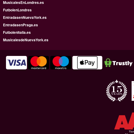
MusicalesEnLondres.es
FutbolenLondres
EntradasenNuevaYork.es
EntradasenPraga.es
FutbolenItalia.es
MusicalesdeNuevaYork.es