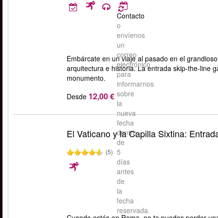
Contacto
o
envíenos
un
correo
Embárcate en un viaje al pasado en el grandios
electrónico
arquitectura e historia. La entrada skip-the-line
para
monumento.
informarnos
sobre
12,00 €
Desde
la
nueva
fecha
El Vaticano y la Capilla Sixtina: Entra
dentro
de
5
(5)
días
antes
de
la
fecha
reservada.
Cuando estés en Roma, no te puedes perder una v