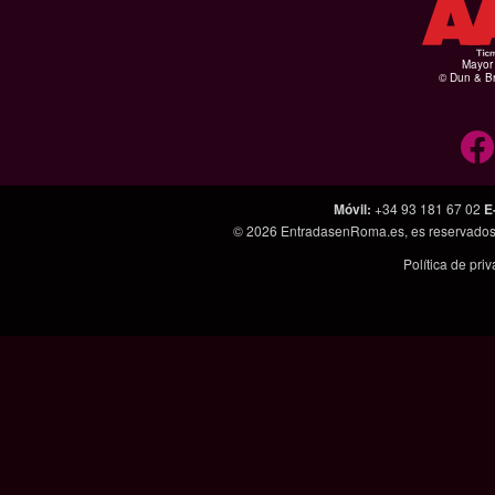
Mayor 
© Dun & Br
Móvil
:
+34 93 181 67 02
E
© 2026
EntradasenRoma.es
, es reservado
Política de pri