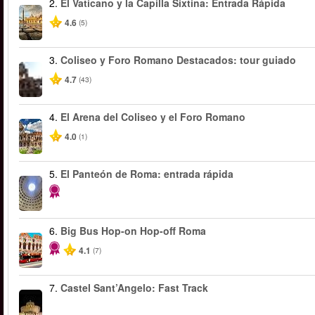
2.
El Vaticano y la Capilla Sixtina: Entrada Rápida
4.6
(5)
3.
Coliseo y Foro Romano Destacados: tour guiado
4.7
(43)
4.
El Arena del Coliseo y el Foro Romano
4.0
(1)
5.
El Panteón de Roma: entrada rápida
6.
Big Bus Hop-on Hop-off Roma
4.1
(7)
7.
Castel Sant’Angelo: Fast Track