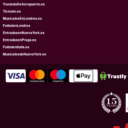
TrasladoDeAeropuerto.es
Ticmate.es
MusicalesEnLondres.es
FutbolenLondres
EntradasenNuevaYork.es
EntradasenPraga.es
FutbolenItalia.es
MusicalesdeNuevaYork.es